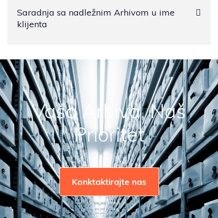
Saradnja sa nadležnim Arhivom u ime
klijenta
Vaša Arhiva, Naš
Prioritet
Konktaktirajte nas