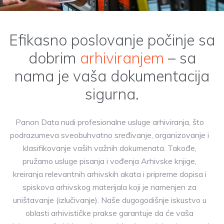
Efikasno poslovanje počinje sa
dobrim
arhiviranjem
– sa
nama je vaša dokumentacija
sigurna.
Panon Data nudi profesionalne usluge arhiviranja, što
podrazumeva sveobuhvatno sređivanje, organizovanje i
klasifikovanje vaših važnih dokumenata. Takođe,
pružamo usluge pisanja i vođenja Arhivske knjige,
kreiranja relevantnih arhivskih akata i pripreme dopisa i
spiskova arhivskog materijala koji je namenjen za
uništavanje (izlučivanje). Naše dugogodišnje iskustvo u
oblasti arhivističke prakse garantuje da će vaša